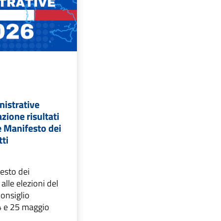
nistrative
zione risultati
e Manifesto dei
tti
festo dei
 alle elezioni del
consiglio
4 e 25 maggio