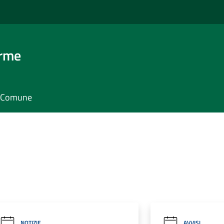
erme
il Comune
NOTIZIE
AVVISI