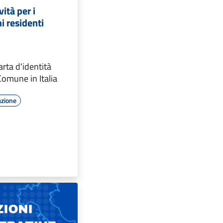
ità per i
ni residenti
rta d'identità
Comune in Italia
azione