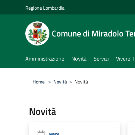
Salta al contenuto principale
Regione Lombardia
Comune di Miradolo T
Amministrazione
Novità
Servizi
Vivere 
Home
>
Novità
>
Novità
Novità
AVVISI