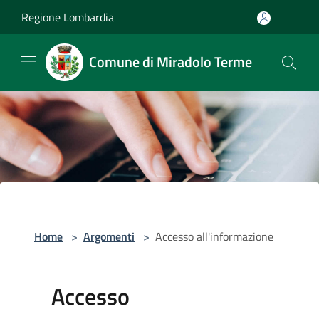
Salta al contenuto principale
Regione Lombardia
Comune di Miradolo Terme
Home
>
Argomenti
>
Accesso all'informazione
Accesso