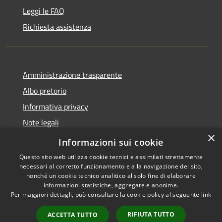
Leggi le FAQ
Richiesta assistenza
Amministrazione trasparente
Albo pretorio
Informativa privacy
Note legali
×
Dichiarazione di accessibilità
Informazioni sui cookie
Questo sito web utilizza cookie tecnici e assimilati strettamente
necessari al corretto funzionamento e alla navigazione del sito,
nonché un cookie tecnico analitico al solo fine di elaborare
informazioni statistiche, aggregate e anonime.
RSS
Copyright © 2026 • Comune di
Per maggiori dettagli, può consultare la cookie policy al seguente
link
Accessibilità
Miradolo Terme • Powered by
Privacy
Municipium
Accesso
•
RIFIUTA TUTTO
ACCETTA TUTTO