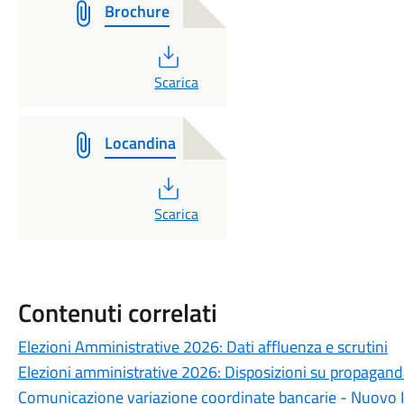
Brochure
PDF
Scarica
Locandina
PDF
Scarica
Contenuti correlati
Elezioni Amministrative 2026: Dati affluenza e scrutini
Elezioni amministrative 2026: Disposizioni su propaganda
Comunicazione variazione coordinate bancarie - Nuovo