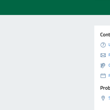
Cont
Prob