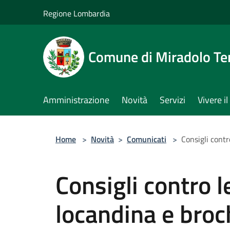
Salta al contenuto principale
Regione Lombardia
Comune di Miradolo T
Amministrazione
Novità
Servizi
Vivere 
Home
>
Novità
>
Comunicati
>
Consigli contr
Consigli contro le
locandina e broc