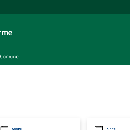
erme
il Comune
AVVISI
AVVISI