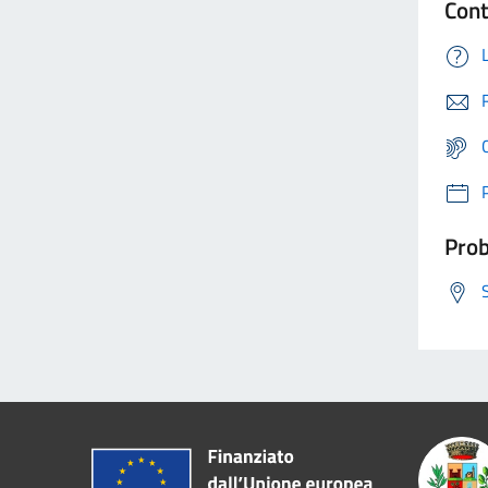
Cont
Prob