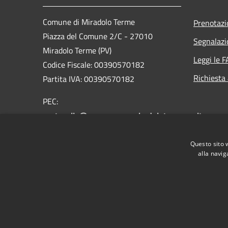
Comune di Miradolo Terme
Prenotaz
Piazza del Comune 2/C - 27010
Segnalazi
Miradolo Terme (PV)
Leggi le 
Codice Fiscale: 00390570182
Richiesta
Partita IVA: 00390570182
PEC:
protocollo@pec.comune.miradoloterme.pv.it
Centralino Unico: 038277014
Questo sito 
alla navig
RSS
Accessibilità
Privacy
Cookie
Mappa de