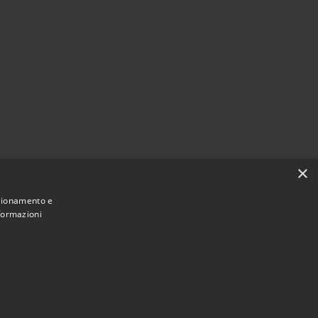
×
nzionamento e
nformazioni
Municipium
Accesso
e di Miradolo Terme • Powered by
•
redazione