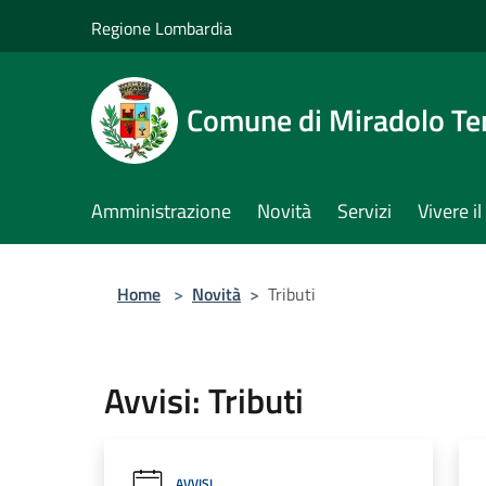
Salta al contenuto principale
Regione Lombardia
Comune di Miradolo T
Amministrazione
Novità
Servizi
Vivere 
Home
>
Novità
>
Tributi
Avvisi: Tributi
AVVISI