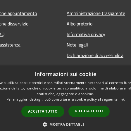
ione appuntamento
Amministrazione trasparente
one disservizio
Albo pretorio
FAQ
Informativa privacy
 assistenza
Note legali
Dichiarazione di accessibilità
Informazioni sui cookie
web utilizza cookie tecnici e assimilati strettamente necessari al corretto fu
azione del sito, nonché un cookie tecnico analitico al solo fine di elaborare i
statistiche, aggregate e anonime.
Per maggiori dettagli, può consultare la cookie policy al seguente
link
RIFIUTA TUTTO
ACCETTA TUTTO
l sito
Copyright © 2026 • Comun
MOSTRA DETTAGLI