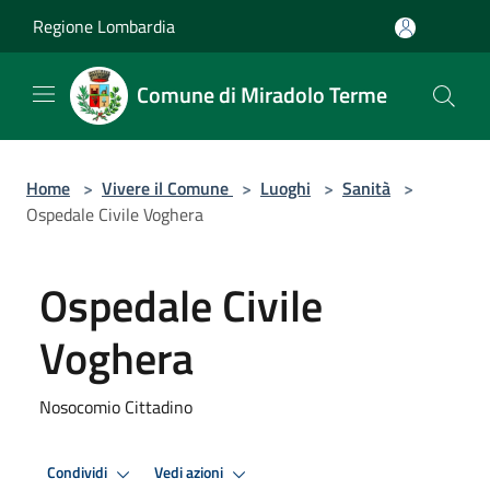
Salta al contenuto principale
Regione Lombardia
Comune di Miradolo Terme
Home
>
Vivere il Comune
>
Luoghi
>
Sanità
>
Ospedale Civile Voghera
Ospedale Civile
Voghera
Nosocomio Cittadino
Condividi
Vedi azioni