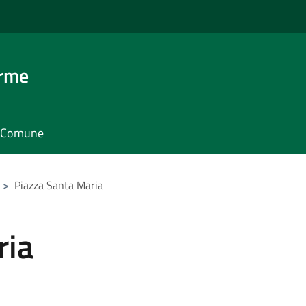
erme
il Comune
>
Piazza Santa Maria
ria