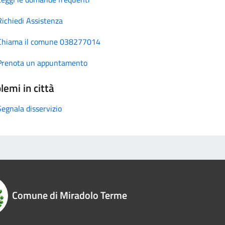
Richiedi Assistenza
Chiama il comune 038277014
Prenota un appuntamento
lemi in città
Segnala disservizio
Comune di Miradolo Terme