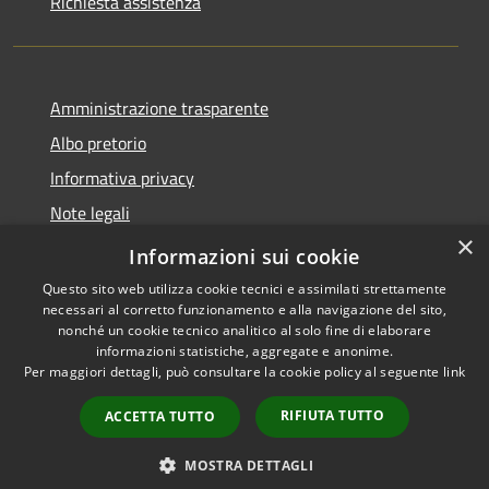
Richiesta assistenza
Amministrazione trasparente
Albo pretorio
Informativa privacy
Note legali
×
Dichiarazione di accessibilità
Informazioni sui cookie
Questo sito web utilizza cookie tecnici e assimilati strettamente
necessari al corretto funzionamento e alla navigazione del sito,
nonché un cookie tecnico analitico al solo fine di elaborare
informazioni statistiche, aggregate e anonime.
RSS
Copyright © 2026 • Comune di
Per maggiori dettagli, può consultare la cookie policy al seguente
link
Accessibilità
Miradolo Terme • Powered by
Privacy
Municipium
Accesso
•
RIFIUTA TUTTO
ACCETTA TUTTO
Cookie
redazione
Mappa del sito
MOSTRA DETTAGLI