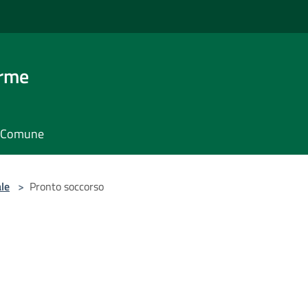
erme
il Comune
le
>
Pronto soccorso