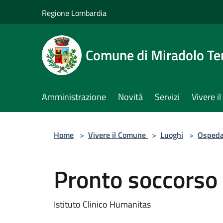
Salta al contenuto principale
Regione Lombardia
Comune di Miradolo T
Amministrazione
Novità
Servizi
Vivere 
Home
>
Vivere il Comune
>
Luoghi
>
Ospeda
Pronto soccorso
Istituto Clinico Humanitas