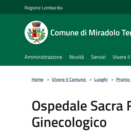
Salta al contenuto principale
Regione Lombardia
Comune di Miradolo T
Amministrazione
Novità
Servizi
Vivere 
Home
>
Vivere il Comune
>
Luoghi
>
Pronto
Ospedale Sacra 
Ginecologico